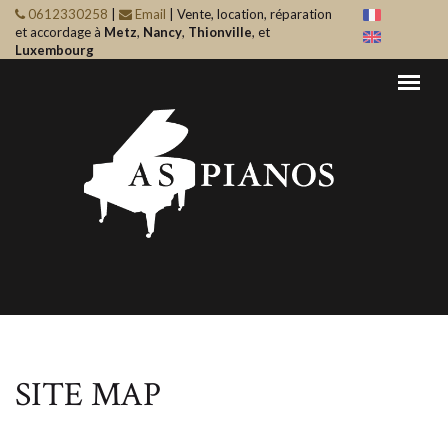
Aller au contenu principal
0612330258
|
Email
| Vente, location, réparation
et accordage à
Metz
,
Nancy
,
Thionville
, et
Luxembourg
SITE MAP