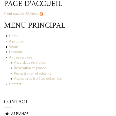
PAGE D'ACCUEIL
Front page of
AS Pianos
MENU PRINCIPAL
Home
A propos
Vente
Location
Autres services
Accordage de pianos
Réparation de pianos
Récupération et échange
Accessoires & pièces détachées
Contact
CONTACT
AS PIANOS